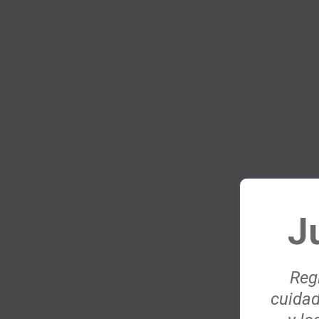
J
Regí
cuidad