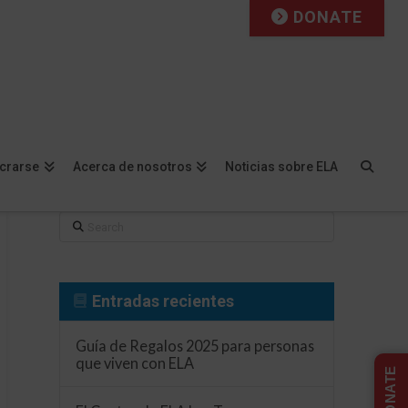
DONATE
Facebook
X
LinkedIn
YouTube
Instagram
Flickr
ucrarse
Acerca de nosotros
Noticias sobre ELA
Search
Entradas recientes
Guía de Regalos 2025 para personas
que viven con ELA
DONATE