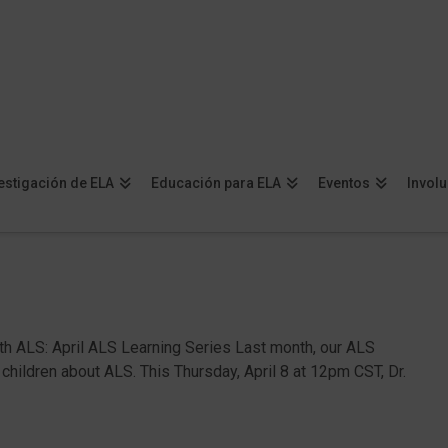
estigación de ELA
Educación para ELA
Eventos
Invol
ith ALS: April ALS Learning Series Last month, our ALS
children about ALS. This Thursday, April 8 at 12pm CST, Dr.