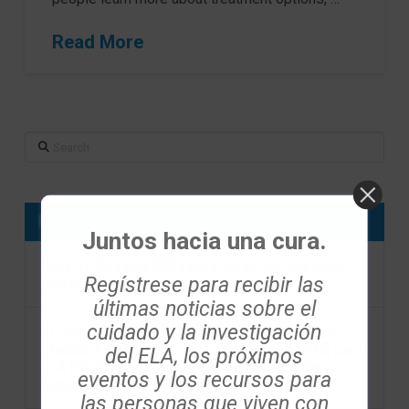
Read More
Search
Entradas recientes
Juntos hacia una cura.
Guía de Regalos 2025 para personas que viven
Regístrese para recibir las
con ELA
últimas noticias sobre el
cuidado y la investigación
El Centro de ELA Les Turner en Northwestern
Medicine y el Centro Sean M. Healey & AMG para
del ELA, los próximos
ELA Establecen la Iniciativa de Centros de
eventos y los recursos para
Aceleración de Inscripción (ACE)
las personas que viven con