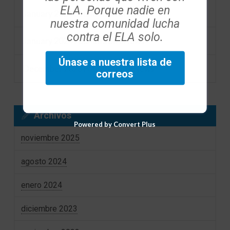
ELA. Porque nadie en
January 2024 Foundation eNews
nuestra comunidad lucha
contra el ELA solo.
January 2024 Foundation eNews
Únase a nuestra lista de
December 2023 Foundation eNews
correos
Archivos
Powered by Convert Plus
noviembre 2025
agosto 2024
enero 2024
diciembre 2023