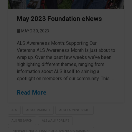
May 2023 Foundation eNews
MAYO 30, 2023
ALS Awareness Month: Supporting Our
Veterans ALS Awareness Month is just about to
wrap up. Over the past few weeks we’ve been
highlighting different themes, ranging from
information about ALS itself to shining a
spotlight on members of our community. This …
Read More
ALS
ALS COMMUNITY
ALS LEARNING SERIES
ALS RESEARCH
ALS WALK FOR LIFE
INTERNATIONAL ALLIANCE OF ALS/MND ASSOCIATIONS