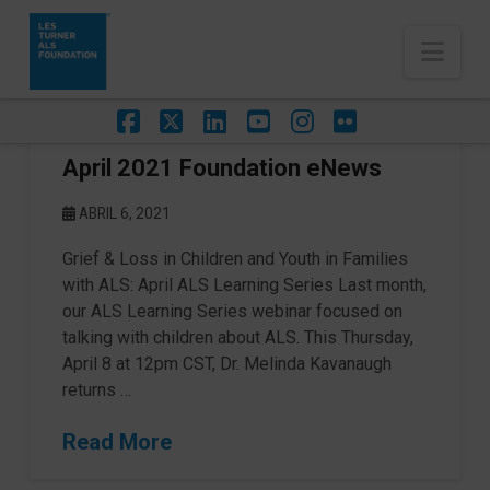
Nav
Facebook
X
LinkedIn
YouTube
Instagram
Flickr
April 2021 Foundation eNews
ABRIL 6, 2021
Grief & Loss in Children and Youth in Families
with ALS: April ALS Learning Series Last month,
our ALS Learning Series webinar focused on
talking with children about ALS. This Thursday,
April 8 at 12pm CST, Dr. Melinda Kavanaugh
returns …
Read More