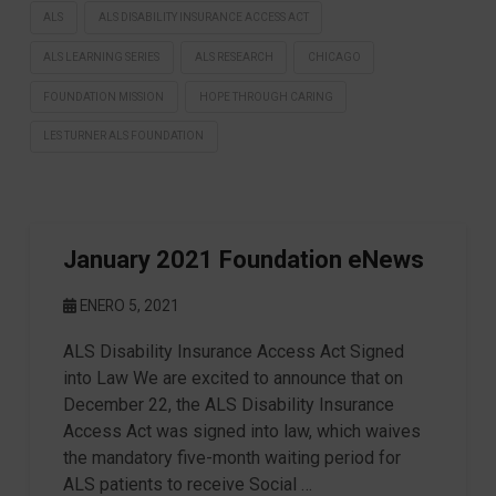
ALS
ALS DISABILITY INSURANCE ACCESS ACT
ALS LEARNING SERIES
ALS RESEARCH
CHICAGO
FOUNDATION MISSION
HOPE THROUGH CARING
LES TURNER ALS FOUNDATION
January 2021 Foundation eNews
ENERO 5, 2021
ALS Disability Insurance Access Act Signed
into Law We are excited to announce that on
December 22, the ALS Disability Insurance
Access Act was signed into law, which waives
the mandatory five-month waiting period for
ALS patients to receive Social …