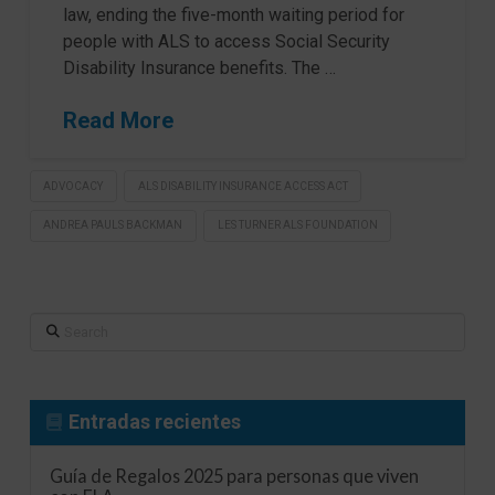
law, ending the five-month waiting period for
people with ALS to access Social Security
Disability Insurance benefits. The …
Read More
ADVOCACY
ALS DISABILITY INSURANCE ACCESS ACT
ANDREA PAULS BACKMAN
LES TURNER ALS FOUNDATION
Search
Entradas recientes
Guía de Regalos 2025 para personas que viven