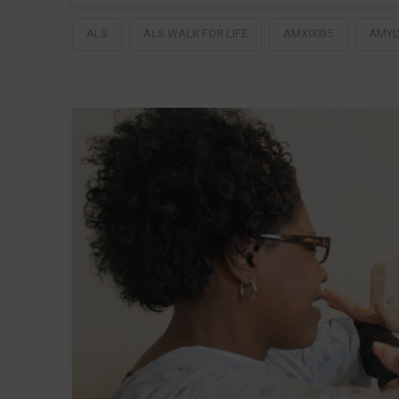
ALS
ALS WALK FOR LIFE
AMX0035
AMYL