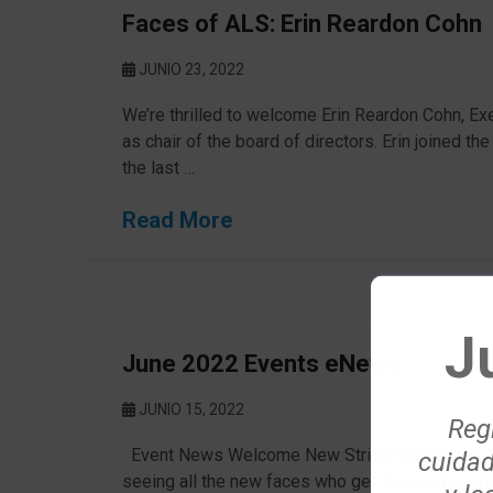
Faces of ALS: Erin Reardon Cohn
JUNIO 23, 2022
We’re thrilled to welcome Erin Reardon Cohn, Exe
as chair of the board of directors. Erin joined t
the last …
Read More
J
June 2022 Events eNews
JUNIO 15, 2022
Regí
Event News Welcome New Strike Out Teams! One
cuidad
seeing all the new faces who get involved every