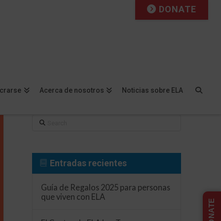
DONATE
Facebook
X
LinkedIn
YouTube
Instagram
Flickr
ucrarse
Acerca de nosotros
Noticias sobre ELA
Search
Entradas recientes
Guía de Regalos 2025 para personas
que viven con ELA
DONATE