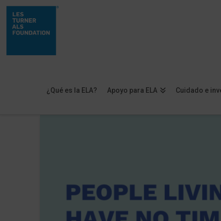
¿Qué es la ELA?
Apoyo para ELA
Cuidado e inv