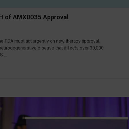
ort of AMX0035 Approval
he FDA must act urgently on new therapy approval.
c neurodegenerative disease that affects over 30,000
LS …