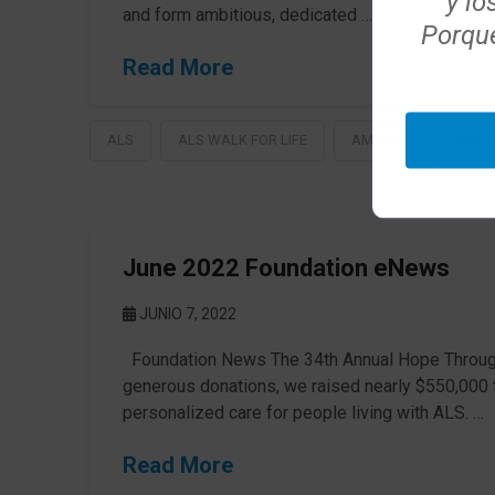
y lo
and form ambitious, dedicated …
Porque
Read More
ALS
ALS WALK FOR LIFE
AMX0035
AMYL
June 2022 Foundation eNews
JUNIO 7, 2022
Foundation News The 34th Annual Hope Through 
generous donations, we raised nearly $550,000 to 
personalized care for people living with ALS. …
Read More