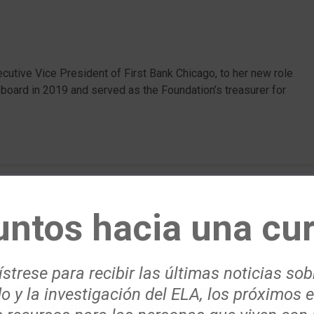
cutive Vice President of First Bank Chicago, to her new role
he board in 2019 and served as the Foundation’s treasurer for
untos hacia una cur
strese para recibir las últimas noticias sob
 thing we look forward to at our community events is
o y la investigación del ELA, los próximos 
 year! We’re inspired by meeting the people who participate