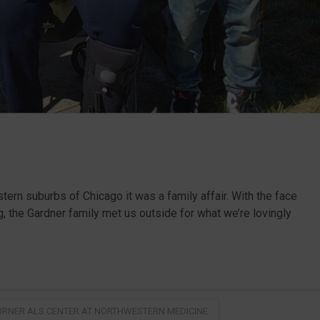
ern suburbs of Chicago it was a family affair. With the face
, the Gardner family met us outside for what we’re lovingly
URNER ALS CENTER AT NORTHWESTERN MEDICINE