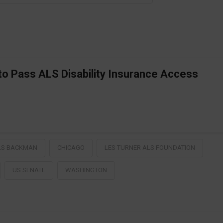
 Pass ALS Disability Insurance Access
LS BACKMAN
CHICAGO
LES TURNER ALS FOUNDATION
US SENATE
WASHINGTON