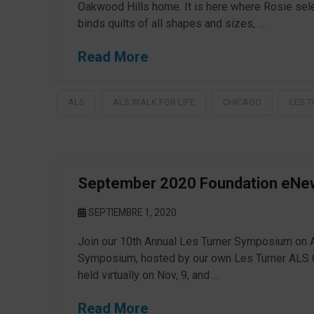
Oakwood Hills home. It is here where Rosie sele
binds quilts of all shapes and sizes, …
Read More
ALS
ALS WALK FOR LIFE
CHICAGO
LES 
September 2020 Foundation eNe
SEPTIEMBRE 1, 2020
Join our 10th Annual Les Turner Symposium on A
Symposium, hosted by our own Les Turner ALS Ce
held virtually on Nov, 9, and …
Read More