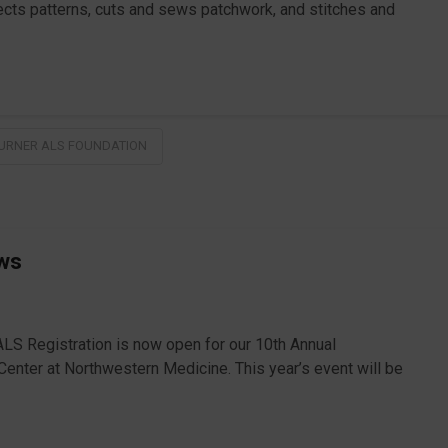
cts patterns, cuts and sews patchwork, and stitches and
TURNER ALS FOUNDATION
ws
LS Registration is now open for our 10th Annual
nter at Northwestern Medicine. This year’s event will be