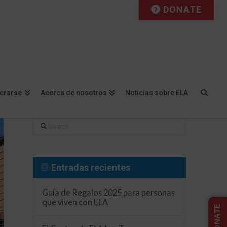
DONATE
Facebook
X
LinkedIn
YouTube
Instagram
Flickr
ucrarse
Acerca de nosotros
Noticias sobre ELA
Search
Entradas recientes
Guía de Regalos 2025 para personas
que viven con ELA
DONATE