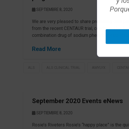
y lo
Porque
SEPTIEMBRE 8, 2020
We are very pleased to share promising data pu
from the recent CENTAUR trial, conducted by A
combination drug of sodium phenylbutyrate–tauru
Read More
ALS
ALS CLINICAL TRIAL
AMYLYX
CENTA
September 2020 Events eNews
SEPTIEMBRE 8, 2020
Rosie’s Riveters Rosie’s “happy place” is the qui