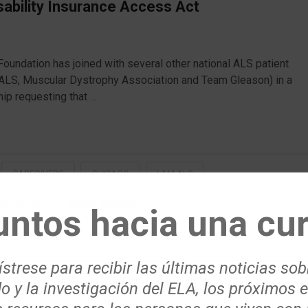
bility Insurance Access Act
undation has joined with several other national ALS patient
ALS, Muscular Dystrophy Association and Team Gleason) in a
hip requesting that …
CAREGIVERS
CHICAGO
I AM ALS
CY PELOSI
SOCIAL SECURITY
untos hacia una cur
strese para recibir las últimas noticias sob
l shows promise in slowing ALS
o y la investigación del ELA, los próximos 