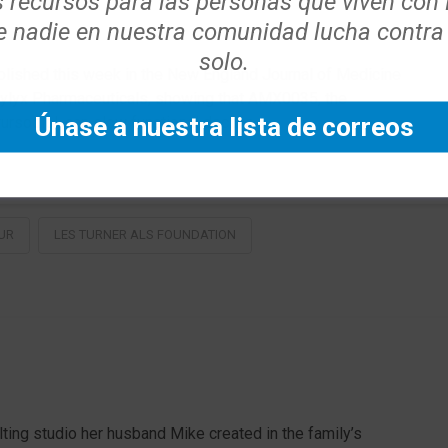
s recursos para las personas que viven con
 nadie en nuestra comunidad lucha contra
solo.
blished this week in the New England Journal of Medicine
mylyx Pharmaceuticals, showing that AMX0035, the
Únase a nuestra lista de correos
rsodiol, can slow functional decline …
UR
LES TURNER ALS FOUNDATION
lting studio her husband Mike created in the family’s