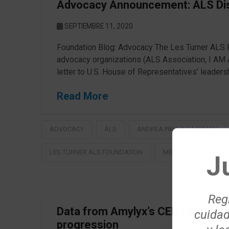
Advocacy Announcement: ALS Disa
SEPTIEMBRE 11, 2020
Foundation Blog: Advocacy The Les Turner ALS Fo
advocacy organizations (ALS Association, I AM 
letter to U.S. House of Representatives’ leaders
Read More
ADVOCACY
ALS
ANDREA PAULS BACKMAN
LES TURNER ALS FOUNDATION
MEDICARE
NAN
J
Regí
Data from Amylyx’s CENTAUR tria
cuidad
progression