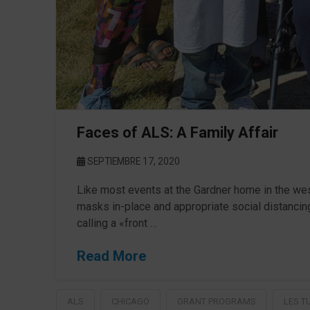
Faces of ALS: A Family Affair
SEPTIEMBRE 17, 2020
Like most events at the Gardner home in the west
masks in-place and appropriate social distancing
calling a «front …
Read More
ALS
CHICAGO
GRANT PROGRAMS
LES T