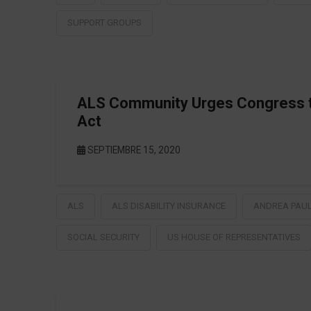
SUPPORT GROUPS
ALS Community Urges Congress to
Act
SEPTIEMBRE 15, 2020
ALS
ALS DISABILITY INSURANCE
ANDREA PAU
SOCIAL SECURITY
US HOUSE OF REPRESENTATIVES