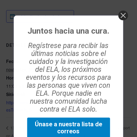
Añadir al calendario
Juntos hacia una cura.
Regístrese para recibir las
DETALLES
RECINTO
últimas noticias sobre el
cuidado y la investigación
Fecha:
Virtual
del ELA, los próximos
noviembre 18, 2023
eventos y los recursos para
Hora:
las personas que viven con
11:00 am - 11:30 am
ELA. Porque nadie en
Sitio web:
nuestra comunidad lucha
https://www.facebook.com/L
contra el ELA solo.
esTurnerALS
Únase a nuestra lista de
13th Annual Les Turner Symposium
Navigating ALS Together Support
correos
on ALS
Group