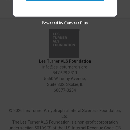
Powered by Convert Plus
Les Turner ALS Foundation
info@es.lesturnerals.org
847 679 3311
5550 W Touhy Avenue,
Suite 302; Skokie, IL
60077-3254
©
2026 Les Turner Amyotrophic Lateral Sclerosis Foundation,
Ltd.
The Les Turner ALS Foundation is a non-profit corporation
under section 501(c)(3) of the U.S. Internal Revenue Code, EIN