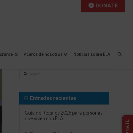
DONATE
Facebook
X
LinkedIn
YouTube
Instagram
Flickr
ucrarse
Acerca de nosotros
Noticias sobre ELA
Search
Entradas recientes
Guía de Regalos 2025 para personas
que viven con ELA
DONATE