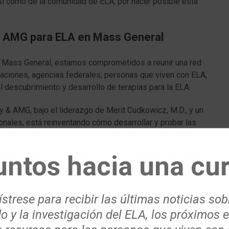
sí como de la comunidad de ELA, por hacer posible esta
& AMG para ELA en Mass General
 Mass General, estamos comprometidos a reunir una red
daciones, agencias federales, personas que viven con ELA,
l descubrimiento y desarrollo de terapias para la ELA.
 & AMG, bajo el liderazgo de Merit Cudkowicz, M.D., y un
onales, está reinventando cómo desarrollar y probar las
ad, identificar curas y, en última instancia, prevenirla.
untos hacia una cur
nvestigación en laboratorio en curso, estamos marcando el
atención de la ELA. Juntos encontraremos las curas.
on
strese para recibir las últimas noticias sob
o y la investigación del ELA, los próximos 
 es una de las organizaciones de ELA con más años de