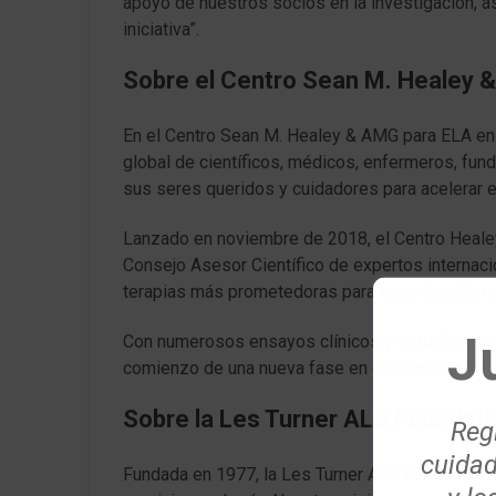
apoyo de nuestros socios en la investigación, a
iniciativa”.
Sobre el Centro Sean M. Healey 
En el Centro Sean M. Healey & AMG para ELA en
global de científicos, médicos, enfermeros, fun
sus seres queridos y cuidadores para acelerar e
Lanzado en noviembre de 2018, el Centro Healey
Consejo Asesor Científico de expertos internaci
terapias más prometedoras para tratar la enfermed
J
Con numerosos ensayos clínicos y estudios de i
comienzo de una nueva fase en el tratamiento y 
Sobre la Les Turner ALS Foundati
Regí
cuidad
Fundada en 1977, la Les Turner ALS Foundation