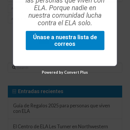
las personas que viven con
ELA. Porque nadie en
ALS
ALS COMMUNITY
ALS LEARNING SERIES
nuestra comunidad lucha
ALS RESEARCH
ALS WALK FOR LIFE
CHICAGO
contra el ELA solo.
Únase a nuestra lista de
1
2
3
...
4
correos
Search
Powered by Convert Plus
Entradas recientes
Guía de Regalos 2025 para personas que viven
con ELA
El Centro de ELA Les Turner en Northwestern