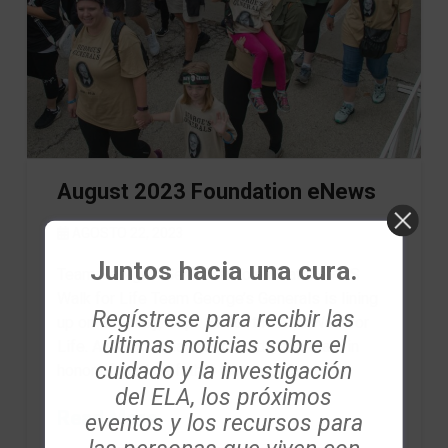
August 2023 Foundation eNews
AGOSTO 22, 2023
Juntos hacia una cura.
Team George’s Generals: Join us at the ALS
Walk for Life Team George’s Generals is lining
Regístrese para recibir las
up on Saturday, Sept. 23 for the ALS Walk for
últimas noticias sobre el
Life. Alyssa Poniatowski leads this team in
cuidado y la investigación
honor of her late father George, who …
del ELA, los próximos
Read More
eventos y los recursos para