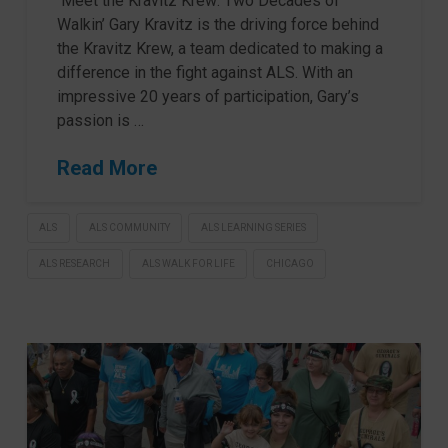
Meet the Kravitz Krew: Two Decades of
Walkin’ Gary Kravitz is the driving force behind
the Kravitz Krew, a team dedicated to making a
difference in the fight against ALS. With an
impressive 20 years of participation, Gary’s
passion is …
Read More
ALS
ALS COMMUNITY
ALS LEARNING SERIES
ALS RESEARCH
ALS WALK FOR LIFE
CHICAGO