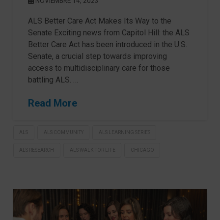
NOVIEMBRE 14, 2023
ALS Better Care Act Makes Its Way to the
Senate Exciting news from Capitol Hill: the ALS
Better Care Act has been introduced in the U.S.
Senate, a crucial step towards improving
access to multidisciplinary care for those
battling ALS. …
Read More
ALS
ALS COMMUNITY
ALS LEARNING SERIES
ALS RESEARCH
ALS WALK FOR LIFE
CHICAGO