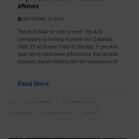
eNews
SEPTIEMBRE 19, 2023
The ALS Walk for Life is here! The ALS
community is coming together this Saturday,
Sept. 23 at Soldier Field in Chicago. If you and
your family have been affected by this terrible
disease, there’s nothing like the experience of
…
Read More
ALS
ALS COMMUNITY
ALS LEARNING SERIES
ALS RESEARCH
ALS WALK FOR LIFE
CHICAGO