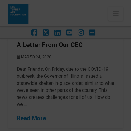
Nav
Facebook
X
LinkedIn
YouTube
Instagram
Flickr
A Letter From Our CEO
MARZO 24, 2020
Dear Friends, On Friday, due to the COVID-19
outbreak, the Governor of Illinois issued a
statewide shelter-in-place order, similar to what
we’ve seen in other parts of the country. This
news creates challenges for all of us. How do
we …
Read More