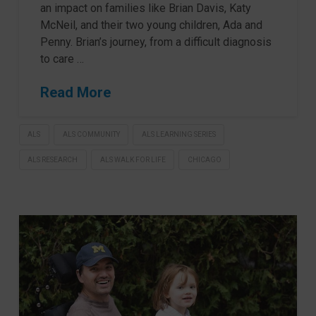
an impact on families like Brian Davis, Katy
McNeil, and their two young children, Ada and
Penny. Brian’s journey, from a difficult diagnosis
to care …
Read More
ALS
ALS COMMUNITY
ALS LEARNING SERIES
ALS RESEARCH
ALS WALK FOR LIFE
CHICAGO