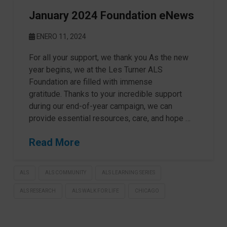
January 2024 Foundation eNews
ENERO 11, 2024
For all your support, we thank you As the new
year begins, we at the Les Turner ALS
Foundation are filled with immense
gratitude. Thanks to your incredible support
during our end-of-year campaign, we can
provide essential resources, care, and hope …
Read More
ALS
ALS COMMUNITY
ALS LEARNING SERIES
ALS RESEARCH
ALS WALK FOR LIFE
CHICAGO