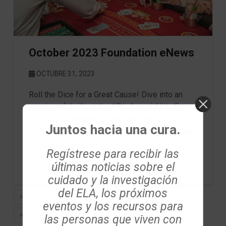
October 2023 Foundation eNews
OCTUBRE 31, 2023
Roll the Dice for a Great Cause! Dive into an
evening of thrills at the 17th Annual All In For
ALS Casino Night this Saturday, Nov. 4, from 7-
Juntos hacia una cura.
11 p.m. at the East Bank Club in Chicago, hosted
by our …
Regístrese para recibir las
últimas noticias sobre el
Read More
cuidado y la investigación
del ELA, los próximos
ALS
ALS COMMUNITY
ALS LEARNING SERIES
eventos y los recursos para
las personas que viven con
ALS RESEARCH
ALS WALK FOR LIFE
CHICAGO