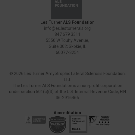
Les Turner ALS Foundation
info@es.lesturnerals.org
847 679 3311
5550 W Touhy Avenue,
Suite 302; Skokie, IL
60077-3254
©
2026 Les Turner Amyotrophic Lateral Sclerosis Foundation,
Ltd.
The Les Turner ALS Foundation is a non-profit corporation
under section 501(c)(3) of the U.S. Internal Revenue Code, EIN
36-2916466
Accreditation