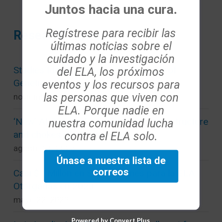
Juntos hacia una cura.
Regístrese para recibir las
Research News
últimas noticias sobre el
cuidado y la investigación
Studies Identify Novel Underpinnings of
del ELA, los próximos
Genetic ALS
eventos y los recursos para
las personas que viven con
noviembre 13, 2023
ELA. Porque nadie en
‘New’ ALS gene destabilizes neuron’s structure
nuestra comunidad lucha
and chokes off its nucleus
contra el ELA solo.
agosto 21, 2023
Únase a nuestra lista de
correos
Casi $1 Millón en Subvenciones para la ELA
Otorgadas en 2023
mayo 22, 2023
Powered by Convert Plus