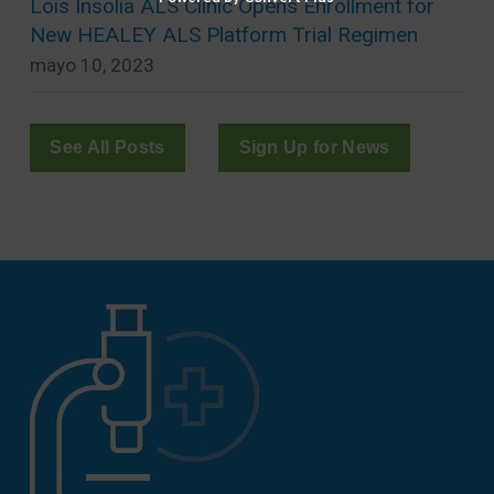
Lois Insolia ALS Clinic Opens Enrollment for
New HEALEY ALS Platform Trial Regimen
mayo 10, 2023
See All Posts
Sign Up for News