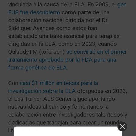
vinculada a la causa de la ELA. En 2009, el
gen
FUS fue descubierto
como parte de una
colaboración nacional dirigida por el Dr.
Siddique. Avances como estos han
establecido una base esencial para terapias
dirigidas en la ELA, como en 2023, cuando
QalsodyTM (tofersen)
se convirtió en el primer
tratamiento aprobado por la FDA para una
forma genética de ELA.
Con
casi $1 millón en becas para la
investigación sobre la ELA
otorgadas en 2023,
el Les Turner ALS Center sigue aportando
nuevas ideas al campo y fomentando la
colaboración entre investigadores talentosos y
dedicados que trabajan para crear un mundo
libre de ELA.