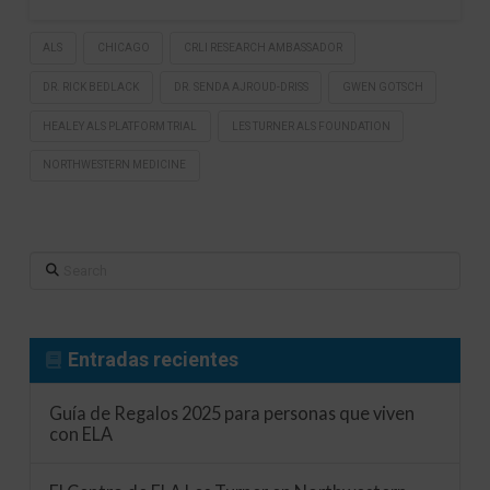
ALS
CHICAGO
CRLI RESEARCH AMBASSADOR
DR. RICK BEDLACK
DR. SENDA AJROUD-DRISS
GWEN GOTSCH
HEALEY ALS PLATFORM TRIAL
LES TURNER ALS FOUNDATION
NORTHWESTERN MEDICINE
Search
Entradas recientes
Guía de Regalos 2025 para personas que viven
con ELA