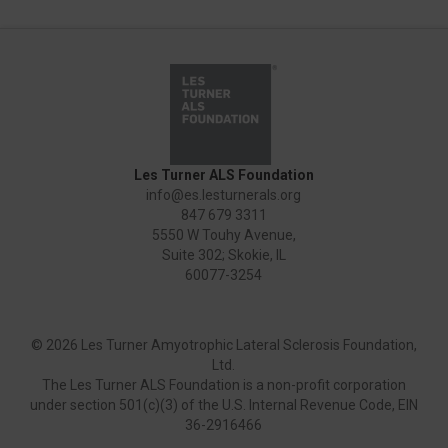
Les Turner ALS Foundation
info@es.lesturnerals.org
847 679 3311
5550 W Touhy Avenue,
Suite 302; Skokie, IL
60077-3254
©
2026 Les Turner Amyotrophic Lateral Sclerosis Foundation,
Ltd.
The Les Turner ALS Foundation is a non-profit corporation
under section 501(c)(3) of the U.S. Internal Revenue Code, EIN
36-2916466