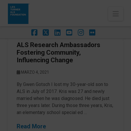
Nav
Facebook
X
LinkedIn
YouTube
Instagram
Flickr
ALS Research Ambassadors
Fostering Community,
Influencing Change
MARZO 4, 2021
By Gwen Gotsch I lost my 30-year-old son to
ALS in July of 2017. Kris was 27 and newly
married when he was diagnosed. He died just
three years later. During those three years, Kris,
an elementary school special ed …
Read More