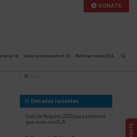
DONATE
Facebook
X
LinkedIn
YouTube
Instagram
Flickr
ucrarse
Acerca de nosotros
Noticias sobre ELA
Search
Entradas recientes
Guía de Regalos 2025 para personas
que viven con ELA
DONATE