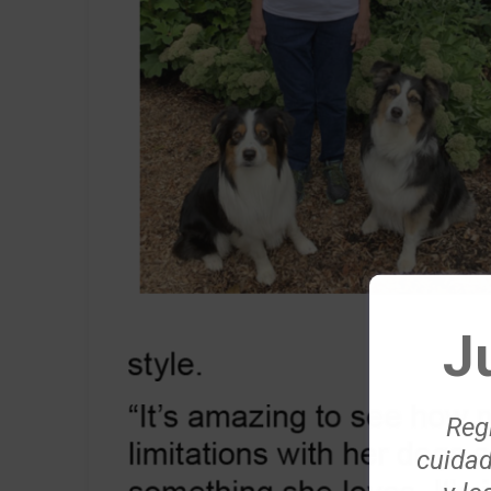
J
Regí
cuidad