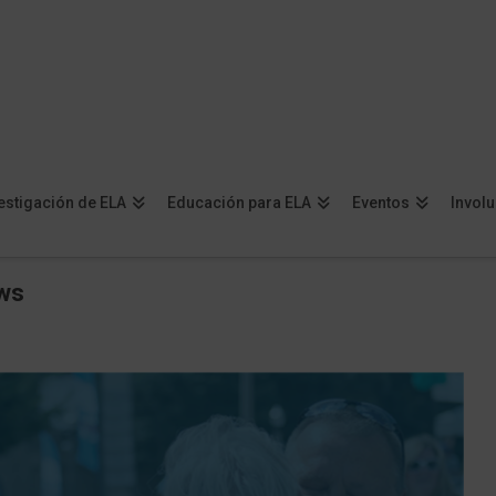
estigación de ELA
Educación para ELA
Eventos
Invol
ws