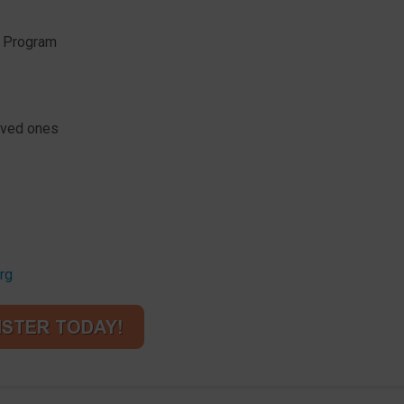
g Program
loved ones
rg