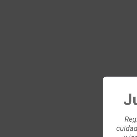
J
Regí
cuidad