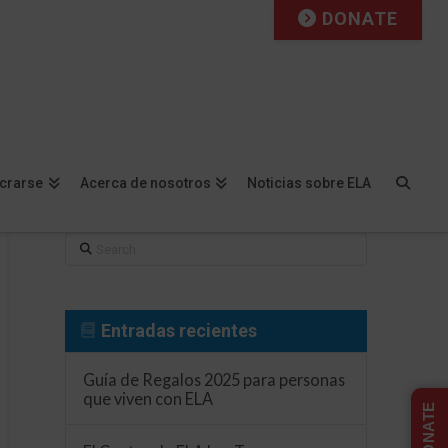
DONATE
Facebook
X
LinkedIn
YouTube
Instagram
Flickr
ucrarse
Acerca de nosotros
Noticias sobre ELA
Search
Entradas recientes
Guía de Regalos 2025 para personas
que viven con ELA
DONATE