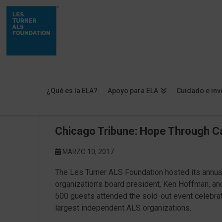
¿Qué es la ELA?
Apoyo para ELA
Cuidado e inv
Chicago Tribune: Hope Through C
MARZO 10, 2017
The Les Turner ALS Foundation hosted its annual
organization’s board president, Ken Hoffman, an
500 guests attended the sold-out event celebrati
largest independent ALS organizations.