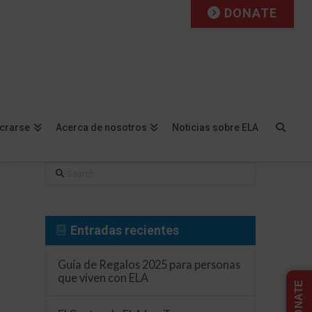
DONATE
Facebook
X
LinkedIn
YouTube
Instagram
Flickr
ucrarse
Acerca de nosotros
Noticias sobre ELA
Search
Entradas recientes
Guía de Regalos 2025 para personas
que viven con ELA
DONATE