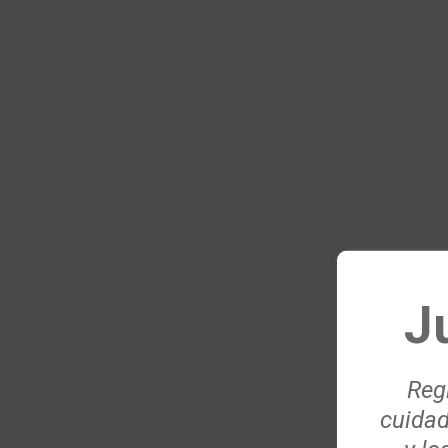
J
Regí
cuidad