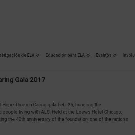
estigación de ELA
Educación para ELA
Eventos
Invol
aring Gala 2017
 Hope Through Caring gala Feb. 25, honoring the
d people living with ALS. Held at the Loews Hotel Chicago,
ng the 40th anniversary of the foundation, one of the nation’s