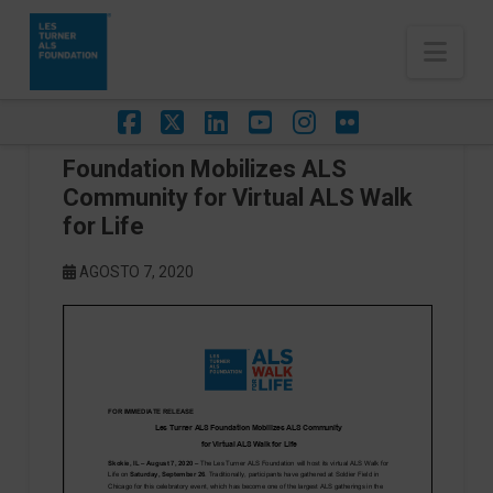
Nav
Facebook
X
LinkedIn
YouTube
Instagram
Flickr
Foundation Mobilizes ALS
Community for Virtual ALS Walk
for Life
AGOSTO 7, 2020