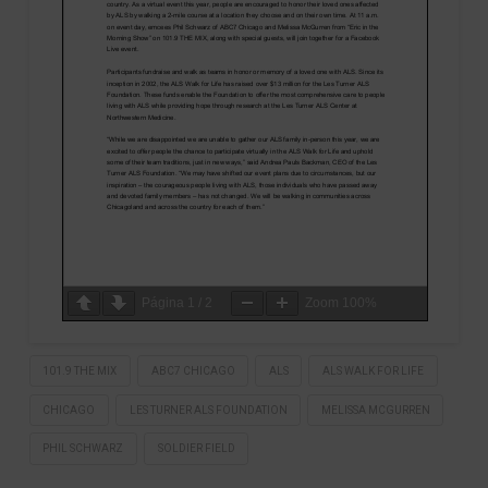
Página
1
/
2
Zoom
100%
101.9 THE MIX
ABC7 CHICAGO
ALS
ALS WALK FOR LIFE
CHICAGO
LES TURNER ALS FOUNDATION
MELISSA MCGURREN
PHIL SCHWARZ
SOLDIER FIELD