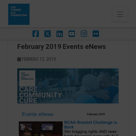
Nav
Facebook
X
LinkedIn
YouTube
Instagram
Flickr
February 2019 Events eNews
FEBRERO 12, 2019