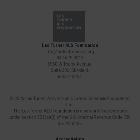
Les Turner ALS Foundation
info@es.lesturnerals.org
847 679 3311
5550 W Touhy Avenue,
Suite 302; Skokie, IL
60077-3254
©
2026 Les Turner Amyotrophic Lateral Sclerosis Foundation,
Ltd.
The Les Turner ALS Foundation is a non-profit corporation
under section 501(c)(3) of the U.S. Internal Revenue Code, EIN
36-2916466
Accreditation