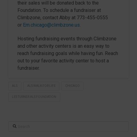
their sales will be donated back to the
Foundation. To schedule a fundraiser at
Climbzone, contact Abby at 773-455-0555
or
Em.chicago@climbzone.us
.
Hosting fundraising events through Climbzone
and other activity centers is an easy way to
reach fundraising goals while having fun. Reach
out to your favorite activity center to host a
fundraiser.
ALS
ALS WALK FOR LIFE
CHICAGO
LES TURNER ALS FOUNDATION
Search