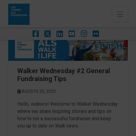
Nav
Facebook
X
LinkedIn
YouTube
Instagram
Flickr
Walker Wednesday #2 General
Fundraising Tips
AGOSTO 30, 2023
Hello, walkers! Welcome to Walker Wednesday
where we share inspiring stories and tips on
how to run a successful fundraiser and keep
you up to date on Walk news.