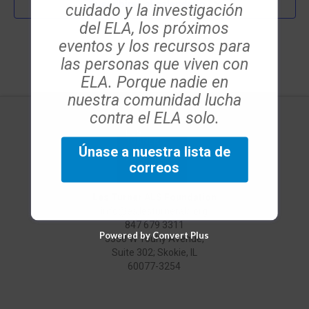
Suscribirse al calendario
cuidado y la investigación
del ELA, los próximos
eventos y los recursos para
las personas que viven con
ELA. Porque nadie en
nuestra comunidad lucha
contra el ELA solo.
Únase a nuestra lista de
correos
Les Turner ALS Foundation
info@es.lesturnerals.org
847 679 3311
Powered by Convert Plus
5550 W Touhy Avenue,
Suite 302; Skokie, IL
60077-3254