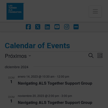
Nav
Facebook
X
LinkedIn
YouTube
Instagram
Flickr
Calendar of Events
Eventos
Próximos
Na
Navega
Buscar
Lista
de
Selecciona
de
diciembre 2024
vis
la
búsqu
de
fecha.
enero 14, 2023 @ 10:30 am
-
12:00 pm
DOM
Eve
y
1
Navigating ALS Together Support Group
vistas
noviembre 20, 2023 @ 2:00 pm
-
3:00 pm
DOM
de
1
Navigating ALS Together Support Group