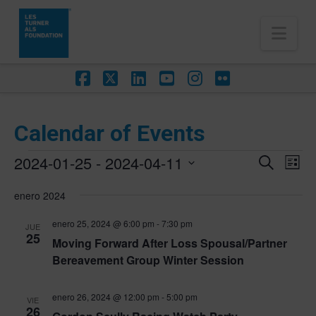
Nav
Facebook
X
LinkedIn
YouTube
Instagram
Flickr
Calendar of Events
Eventos
2024-01-25
 - 
2024-04-11
Na
Navega
Buscar
Lista
de
Selecciona
de
enero 2024
vis
la
búsqu
de
fecha.
enero 25, 2024 @ 6:00 pm
-
7:30 pm
JUE
Eve
y
25
Moving Forward After Loss Spousal/Partner
Bereavement Group Winter Session
vistas
de
enero 26, 2024 @ 12:00 pm
-
5:00 pm
VIE
26