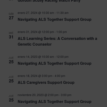
Evento
Gordon Scully Racing Watch Party
enero 27, 2024 @ 10:30 am
-
11:30 am
SÁB
27
Navigating ALS Together Support Group
enero 31, 2024 @ 12:00 pm
-
1:00 pm
MIÉ
31
ALS Learning Series: A Conversation with a
Genetic Counselor
enero 14, 2023 @ 10:30 am
-
12:00 pm
JUE
25
Navigating ALS Together Support Group
enero 18, 2024 @ 3:00 pm
-
4:00 pm
JUE
25
ALS Caregivers Support Group
noviembre 20, 2023 @ 2:00 pm
-
3:00 pm
JUE
25
Navigating ALS Together Support Group