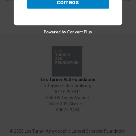
correos
Powered by Convert Plus
Les Turner ALS Foundation
info@es.lesturnerals.org
847 679 3311
5550 W Touhy Avenue,
Suite 302; Skokie, IL
60077-3254
©
2026 Les Turner Amyotrophic Lateral Sclerosis Foundation,