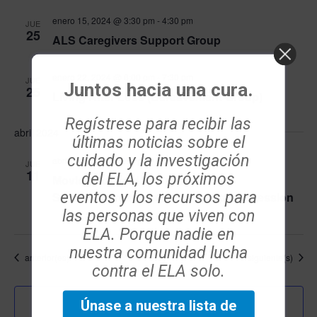
enero 15, 2024 @ 3:30 pm
-
4:30 pm
JUE
25
ALS Caregivers Support Group
enero 22, 2024 @ 6:00 pm
-
7:30 pm
JUE
Juntos hacia una cura.
25
Living After Loss (Bereavement Group)
Regístrese para recibir las
abril 2024
últimas noticias sobre el
cuidado y la investigación
abril 11, 2024 @ 6:00 pm
-
7:30 pm
JUE
11
del ELA, los próximos
Moving Forward After Loss:
eventos y los recursos para
Spousal/Bereavement Group Spring Session
las personas que viven con
ELA. Porque nadie en
nuestra comunidad lucha
Eventos
Eventos
anterior(es)
Hoy
siguiente(s)
contra el ELA solo.
Únase a nuestra lista de
Suscribirse al calendario