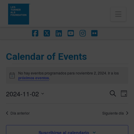
Nav
Facebook
X
LinkedIn
YouTube
Instagram
Flickr
Calendar of Events
Eventos
No hay eventos programados para noviembre 2, 2024. Ir a los
en
Aviso
próximos eventos
.
noviembre
2024-11-02
Na
Navega
Buscar
Día
2,
de
Selecciona
de
vis
2024
la
Día anterior
Siguiente día
búsqu
de
fecha.
Eve
y
Suscribirse al calendario