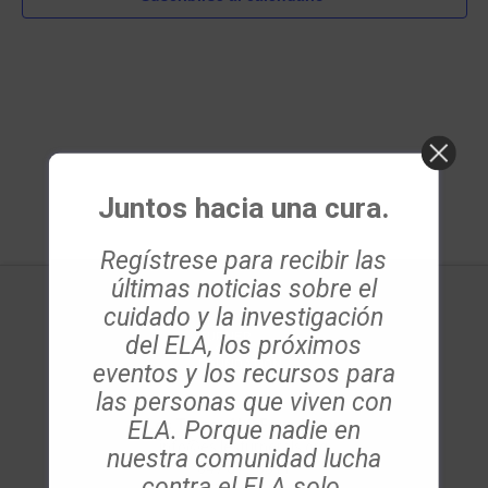
vistas
de
Evento
Juntos hacia una cura.
Regístrese para recibir las
últimas noticias sobre el
cuidado y la investigación
del ELA, los próximos
eventos y los recursos para
las personas que viven con
ELA. Porque nadie en
Les Turner ALS Foundation
info@es.lesturnerals.org
nuestra comunidad lucha
847 679 3311
contra el ELA solo.