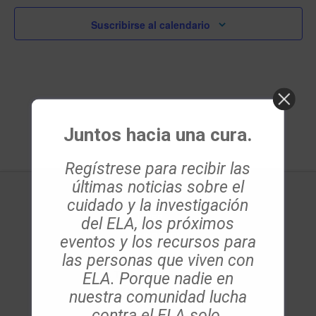
Evento
Suscribirse al calendario
Juntos hacia una cura.
Regístrese para recibir las
últimas noticias sobre el
cuidado y la investigación
del ELA, los próximos
eventos y los recursos para
las personas que viven con
ELA. Porque nadie en
Les Turner ALS Foundation
info@es.lesturnerals.org
nuestra comunidad lucha
847 679 3311
contra el ELA solo.