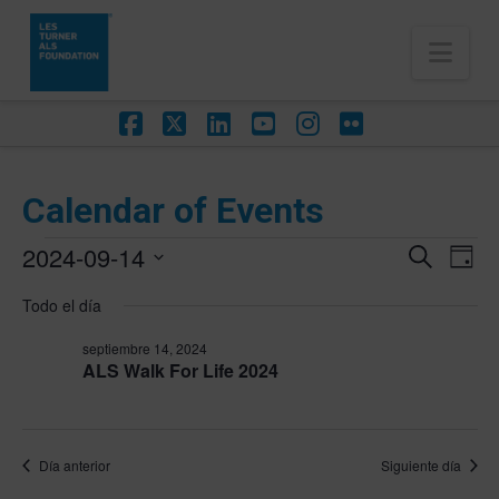
Nav
Facebook
X
LinkedIn
YouTube
Instagram
Flickr
Calendar of Events
Eventos
2024-09-14
Na
Navega
Buscar
Día
de
en
Selecciona
de
Todo el día
vis
la
septiembre
búsqu
de
fecha.
septiembre 14, 2024
Eve
14,
ALS Walk For Life 2024
y
2024
vistas
de
Día anterior
Siguiente día