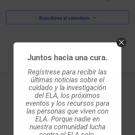
Evento
Suscribirse al calendario
Juntos hacia una cura.
Regístrese para recibir las
últimas noticias sobre el
cuidado y la investigación
del ELA, los próximos
eventos y los recursos para
las personas que viven con
ELA. Porque nadie en
Les Turner ALS Foundation
info@es.lesturnerals.org
nuestra comunidad lucha
847 679 3311
contra el ELA solo.