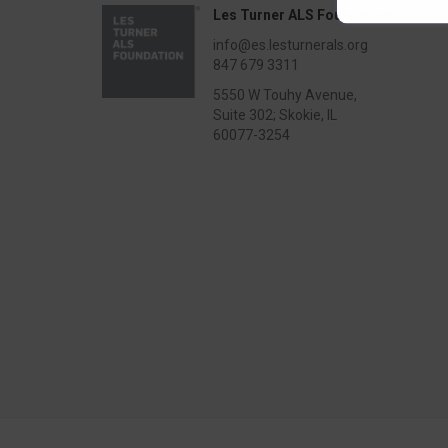
Les Turner ALS Foundation
info@es.lesturnerals.org
847 679 3311
5550 W Touhy Avenue,
Suite 302; Skokie, IL
60077-3254