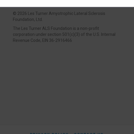
©
2026 Les Turner Amyotrophic Lateral Sclerosis
Foundation, Ltd.
The Les Turner ALS Foundation is a non-profit
corporation under section 501(c)(3) of the U.S. Internal
Revenue Code, EIN 36-2916466