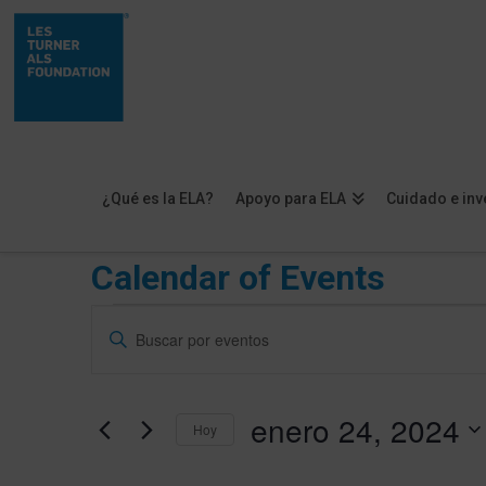
¿Qué es la ELA?
Apoyo para ELA
Cuidado e inv
Calendar of Events
Eventos
Navegación
Introduce
de
la
en
palabra
búsqueda
enero
enero 24, 2024
clave.
Hoy
y
Busca
Selecciona
24,
vistas
Eventos