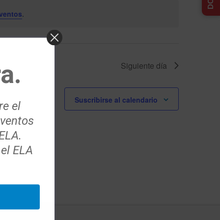
ventos
.
a.
Siguiente día
Suscribirse al calendario
re el
eventos
 ELA.
 el ELA