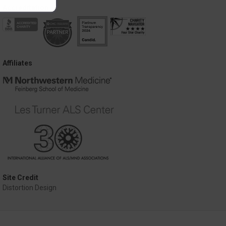
Accreditation
Affiliates
Site Credit
Distortion Design